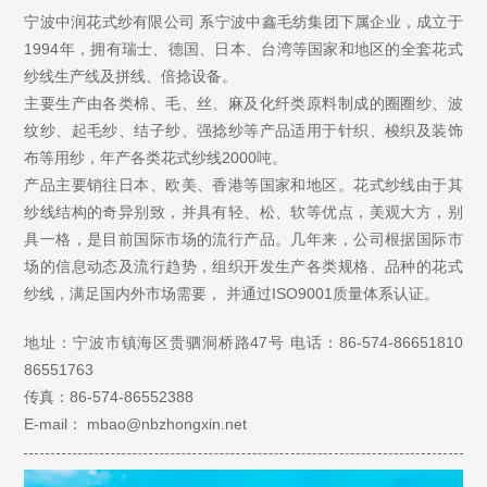
宁波中润花式纱有限公司 系宁波中鑫毛纺集团下属企业，成立于
1994年，拥有瑞士、德国、日本、台湾等国家和地区的全套花式
纱线生产线及拼线、倍捻设备。
主要生产由各类棉、毛、丝、麻及化纤类原料制成的圈圈纱、波
纹纱、起毛纱、结子纱、强捻纱等产品适用于针织、梭织及装饰
布等用纱，年产各类花式纱线2000吨。
产品主要销往日本、欧美、香港等国家和地区。花式纱线由于其
纱线结构的奇异别致，并具有轻、松、软等优点，美观大方，别
具一格，是目前国际市场的流行产品。几年来，公司根据国际市
场的信息动态及流行趋势，组织开发生产各类规格、品种的花式
纱线，满足国内外市场需要， 并通过ISO9001质量体系认证。
地址：宁波市镇海区贵驷洞桥路47号
电话：86-574-86651810
86551763
传真：86-574-86552388
E-mail： mbao@nbzhongxin.net